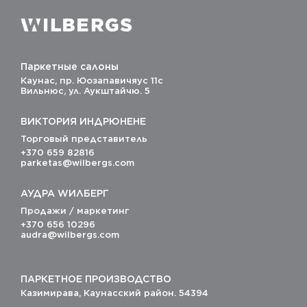
Skip
to
Toggle
Navigati
content
Паркетные салоны
Каунас, пр. Юозапавичяус 11c
Вильнюс, ул. Аукштайчю. 5
ВИКТОРИЯ ИНДРЮНЕНЕ
Торговый представитель
+370 659 82816
parketas@wilbergs.com
АУДРА WИЛБЕРГ
Продажи / маркетинг
+370 656 10296
audra@wilbergs.com
ПАРКЕТНОЕ ПРОИЗВОДСТВО
Казимирава, Каунасский район. 54394